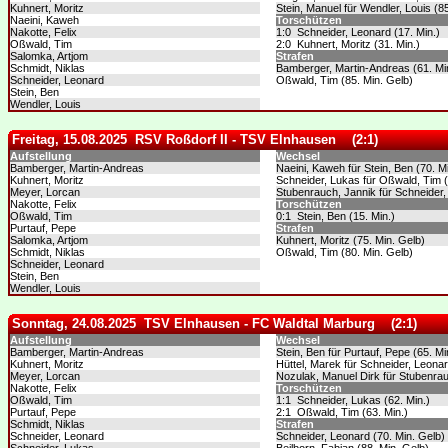
Kuhnert, Moritz
Stein, Manuel für Wendler, Louis (85
Naeini, Kaweh
Torschützen
Nakotte, Felix
1:0 Schneider, Leonard (17. Min.)
Oßwald, Tim
2:0 Kuhnert, Moritz (31. Min.)
Salomka, Artjom
Strafen
Schmidt, Niklas
Bamberger, Martin-Andreas (61. Mi
Schneider, Leonard
Oßwald, Tim (85. Min. Gelb)
Stein, Ben
Wendler, Louis
Freitag, 15.08.2025 RSV Roßdorf II - TSV Elnhausen (2:1)
Aufstellung
Wechsel
Bamberger, Martin-Andreas
Naeini, Kaweh für Stein, Ben (70. Mi
Kuhnert, Moritz
Schneider, Lukas für Oßwald, Tim (
Meyer, Lorcan
Stubenrauch, Jannik für Schneider,
Nakotte, Felix
Torschützen
Oßwald, Tim
0:1 Stein, Ben (15. Min.)
Purtauf, Pepe
Strafen
Salomka, Artjom
Kuhnert, Moritz (75. Min. Gelb)
Schmidt, Niklas
Oßwald, Tim (80. Min. Gelb)
Schneider, Leonard
Stein, Ben
Wendler, Louis
Sonntag, 24.08.2025 TSV Elnhausen - FC Waldtal Marburg (2:1)
Aufstellung
Wechsel
Bamberger, Martin-Andreas
Stein, Ben für Purtauf, Pepe (65. Mi
Kuhnert, Moritz
Hüttel, Marek für Schneider, Leonar
Meyer, Lorcan
Nozulak, Manuel Dirk für Stubenrau
Nakotte, Felix
Torschützen
Oßwald, Tim
1:1 Schneider, Lukas (62. Min.)
Purtauf, Pepe
2:1 Oßwald, Tim (63. Min.)
Schmidt, Niklas
Strafen
Schneider, Leonard
Schneider, Leonard (70. Min. Gelb)