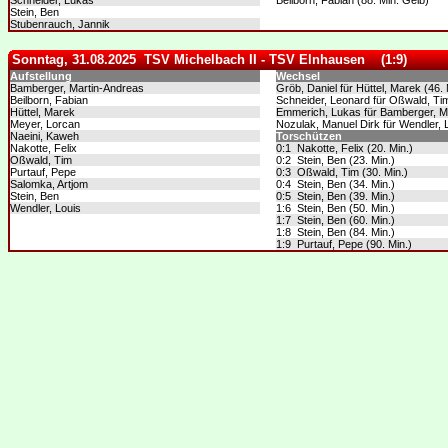
Schneider, Lukas
Beilborn, Fabian (88. Min. Gelb)
Stein, Ben
Stubenrauch, Jannik
Sonntag, 31.08.2025 TSV Michelbach II - TSV Elnhausen (1:9)
Aufstellung
Wechsel
Bamberger, Martin-Andreas
Gröb, Daniel für Hüttel, Marek (46. 
Beilborn, Fabian
Schneider, Leonard für Oßwald, Tim
Hüttel, Marek
Emmerich, Lukas für Bamberger, Ma
Meyer, Lorcan
Nozulak, Manuel Dirk für Wendler, L
Naeini, Kaweh
Torschützen
Nakotte, Felix
0:1 Nakotte, Felix (20. Min.)
Oßwald, Tim
0:2 Stein, Ben (23. Min.)
Purtauf, Pepe
0:3 Oßwald, Tim (30. Min.)
Salomka, Artjom
0:4 Stein, Ben (34. Min.)
Stein, Ben
0:5 Stein, Ben (39. Min.)
Wendler, Louis
1:6 Stein, Ben (50. Min.)
1:7 Stein, Ben (60. Min.)
1:8 Stein, Ben (84. Min.)
1:9 Purtauf, Pepe (90. Min.)